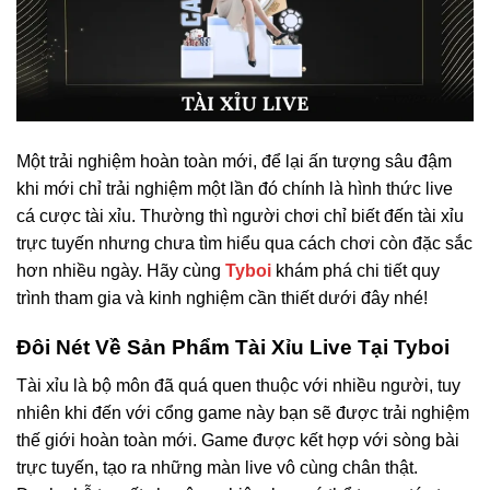
Một trải nghiệm hoàn toàn mới, để lại ấn tượng sâu đậm
khi mới chỉ trải nghiệm một lần đó chính là hình thức live
cá cược tài xỉu. Thường thì người chơi chỉ biết đến tài xỉu
trực tuyến nhưng chưa tìm hiểu qua cách chơi còn đặc sắc
hơn nhiều ngày. Hãy cùng
Tyboi
khám phá chi tiết quy
trình tham gia và kinh nghiệm cần thiết dưới đây nhé!
Đôi Nét Về Sản Phẩm Tài Xỉu Live Tại Tyboi
Tài xỉu là bộ môn đã quá quen thuộc với nhiều người, tuy
nhiên khi đến với cổng game này bạn sẽ được trải nghiệm
thế giới hoàn toàn mới. Game được kết hợp với sòng bài
trực tuyến, tạo ra những màn live vô cùng chân thật.