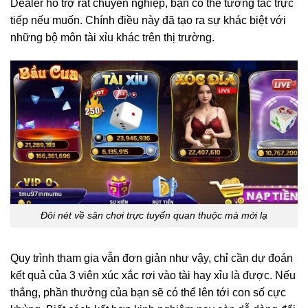
Dealer hỗ trợ rất chuyên nghiệp, bạn có thể tương tác trực
tiếp nếu muốn. Chính điều này đã tạo ra sự khác biệt với
những bộ môn tài xỉu khác trên thị trường.
Đôi nét về sân chơi trực tuyến quan thuộc mà mới lạ
Quy trình tham gia vẫn đơn giản như vậy, chỉ cần dự đoán
kết quả của 3 viên xúc xắc rơi vào tài hay xỉu là được. Nếu
thắng, phần thưởng của bạn sẽ có thể lên tới con số cực