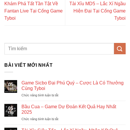
Khám Phá Tất Tần Tật Về
Tài Xỉu MD5 – Lắc Xí Ngầu
Fantan Live Tại Cổng Game
Hiện Đại Tại Cổng Game
Tyboi
Tyboi
BÀI VIẾT MỚI NHẤT
Game Sicbo Đại Phú Quý – Cược Là Có Thưởng
05
Cùng Tyboi
Th5
ở
Chức năng bình luận bị tắt
Game
Sicbo
Bầu Cua – Game Dự Đoán Kết Quả Hay Nhất
05
Đại
2025
Th5
Phú
ở
Chức năng bình luận bị tắt
Quý
Bầu
–
Cua
Cược