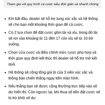
Tham gia với quy trình cá cược siêu đơn giản và nhanh chóng
Khi bắt đầu, dealer sẽ hỗ trợ tung xúc xắc và hệ thống
sẽ cho bạn một khoảng thời gian để cá cược.
Có 2 lựa chọn để đặt cược gồm tài và xỉu, trong đó tài
sẽ rơi vào khoảng từ 11 đến 17 còn xỉu sẽ từ 10 trở
xuống.
Chọn cửa cược và điều chỉnh mức cược phù hợp và
thời gian quy định kết thúc thì dealer sẽ hỗ trợ mở kết
quả.
Hệ thống sẽ cộng tổng giá trị của 3 viên xúc xắc và
thông báo chiến thắng ngay trên màn hình.
Nếu thắng bạn sẽ được cộng thưởng trực tiếp vào số
dư hiển thị. Còn ngược lại, khi thua số tiền đặt cược sẽ
bị trừ khỏi số dư.