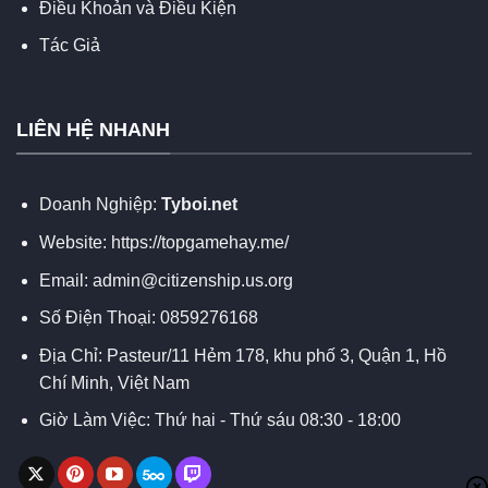
Điều Khoản và Điều Kiện
Tác Giả
LIÊN HỆ NHANH
Doanh Nghiệp:
Tyboi.net
Website:
https://topgamehay.me/
Email:
admin@citizenship.us.org
Số Điện Thoại: 0859276168
Địa Chỉ: Pasteur/11 Hẻm 178, khu phố 3, Quận 1, Hồ
Chí Minh, Việt Nam
Giờ Làm Việc: Thứ hai - Thứ sáu 08:30 - 18:00